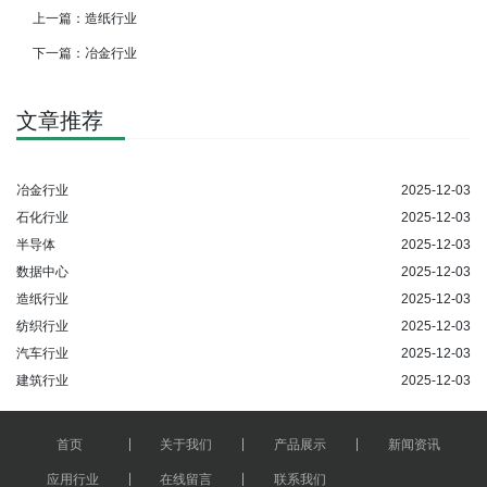
上一篇：
造纸行业
下一篇：
冶金行业
文章推荐
冶金行业
2025-12-03
石化行业
2025-12-03
半导体
2025-12-03
数据中心
2025-12-03
造纸行业
2025-12-03
纺织行业
2025-12-03
汽车行业
2025-12-03
建筑行业
2025-12-03
首页
关于我们
产品展示
新闻资讯
应用行业
在线留言
联系我们