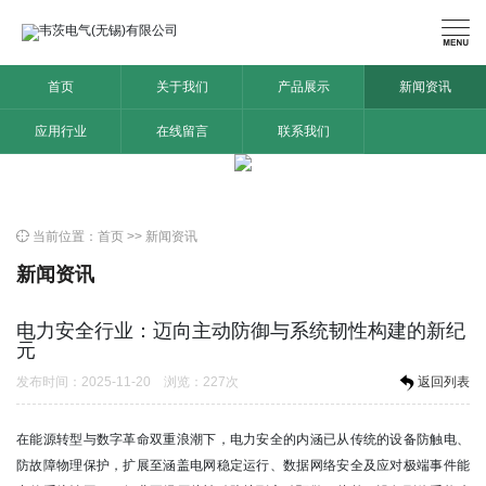

首页
关于我们
产品展示
新闻资讯
应用行业
在线留言
联系我们

当前位置：
首页
>>
新闻资讯
新闻资讯
电力安全行业：迈向主动防御与系统韧性构建的新纪
元
发布时间：2025-11-20 浏览：227次
返回列表
在能源转型与数字革命双重浪潮下，电力安全的内涵已从传统的设备防触电、
防故障物理保护，扩展至涵盖电网稳定运行、数据网络安全及应对极端事件能