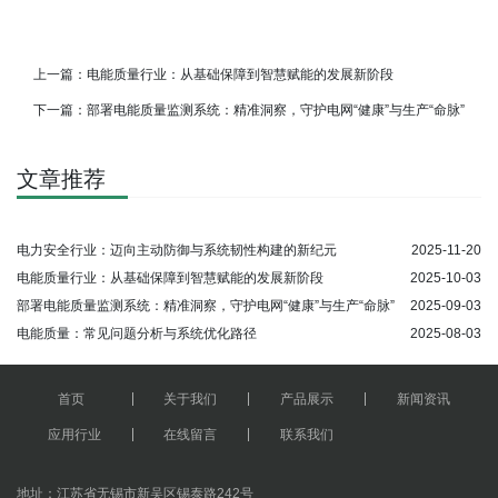
上一篇：
电能质量行业：从基础保障到智慧赋能的发展新阶段
下一篇：
部署电能质量监测系统：精准洞察，守护电网“健康”与生产“命脉”
文章推荐
电力安全行业：迈向主动防御与系统韧性构建的新纪元
2025-11-20
电能质量行业：从基础保障到智慧赋能的发展新阶段
2025-10-03
部署电能质量监测系统：精准洞察，守护电网“健康”与生产“命脉”
2025-09-03
电能质量：常见问题分析与系统优化路径
2025-08-03
首页
关于我们
产品展示
新闻资讯
应用行业
在线留言
联系我们
地址：江苏省无锡市新吴区锡泰路242号